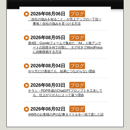
2026年08月06日
ブログ
「自社の強みを知ること」が売上アップの一丁目一
番地！自社の強みを見つける方法
2026年08月05日
ブログ
第4回：Googleフォームで集めた「A4」１枚アンケ
ートの回答をAIで分類し、タグ付きでWordPress
に自動投稿する方法
2026年08月04日
ブログ
やり方だけ真似ても、結果につながらない理由
2026年08月03日
ブログ
チラシ・POP作成のChatGPTプロンプトを工夫して
も、仕上がりが人によって違う理由
2026年08月02日
ブログ
449件のお客様の声の記事タイトルを一括で直した話