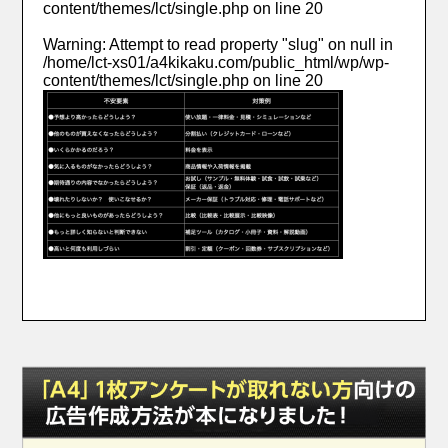
content/themes/lct/single.php
on line
20
Warning
: Attempt to read property "slug" on null in
/home/lct-xs01/a4kikaku.com/public_html/wp/wp-
content/themes/lct/single.php
on line
20