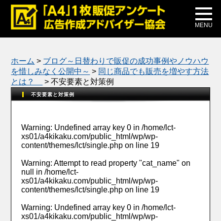
メディア掲載
公式ブログ
MENU
ホーム
>
ブログ～日替わりで販促の成功事例やノウハウ
を惜しみなく公開中～
>
同じ商品でも販売を増やす方法
とは？
>
不安要素と対策例
不安要素と対策例
Warning
: Undefined array key 0 in
/home/lct-
xs01/a4kikaku.com/public_html/wp/wp-
content/themes/lct/single.php
on line
19
Warning
: Attempt to read property "cat_name" on
null in
/home/lct-
xs01/a4kikaku.com/public_html/wp/wp-
content/themes/lct/single.php
on line
19
Warning
: Undefined array key 0 in
/home/lct-
xs01/a4kikaku.com/public_html/wp/wp-