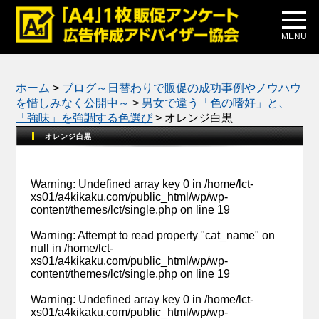
メディア掲載
公式ブログ
MENU
ホーム
>
ブログ～日替わりで販促の成功事例やノウハウ
を惜しみなく公開中～
>
男女で違う「色の嗜好」と、
「強味」を強調する色選び
>
オレンジ白黒
オレンジ白黒
Warning
: Undefined array key 0 in
/home/lct-
xs01/a4kikaku.com/public_html/wp/wp-
content/themes/lct/single.php
on line
19
Warning
: Attempt to read property "cat_name" on
null in
/home/lct-
xs01/a4kikaku.com/public_html/wp/wp-
content/themes/lct/single.php
on line
19
Warning
: Undefined array key 0 in
/home/lct-
xs01/a4kikaku.com/public_html/wp/wp-