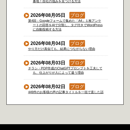
番地！自社の強みを見つける方法
2026年08月05日
ブログ
第4回：Googleフォームで集めた「A4」１枚アンケ
ートの回答をAIで分類し、タグ付きでWordPress
に自動投稿する方法
2026年08月04日
ブログ
やり方だけ真似ても、結果につながらない理由
2026年08月03日
ブログ
チラシ・POP作成のChatGPTプロンプトを工夫して
も、仕上がりが人によって違う理由
2026年08月02日
ブログ
449件のお客様の声の記事タイトルを一括で直した話