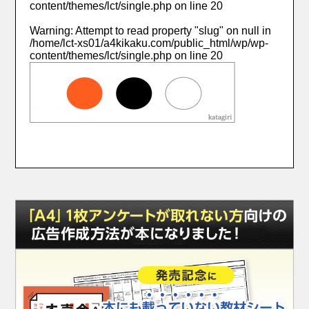
content/themes/lct/single.php
on line
20
Warning
: Attempt to read property "slug" on null in
/home/lct-xs01/a4kikaku.com/public_html/wp/wp-
content/themes/lct/single.php
on line
20