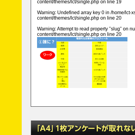
content/themes/lct/single.php
on line
19
Warning
: Undefined array key 0 in
/home/lct-
content/themes/lct/single.php
on line
20
Warning
: Attempt to read property "slug" on nu
content/themes/lct/single.php
on line
20