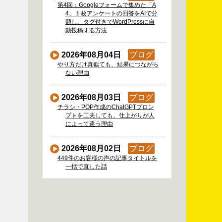
第4回：Googleフォームで集めた「A
4」１枚アンケートの回答をAIで分
類し、タグ付きでWordPressに自
動投稿する方法
2026年08月04日
ブログ
やり方だけ真似ても、結果につながら
ない理由
2026年08月03日
ブログ
チラシ・POP作成のChatGPTプロン
プトを工夫しても、仕上がりが人
によって違う理由
2026年08月02日
ブログ
449件のお客様の声の記事タイトルを
一括で直した話