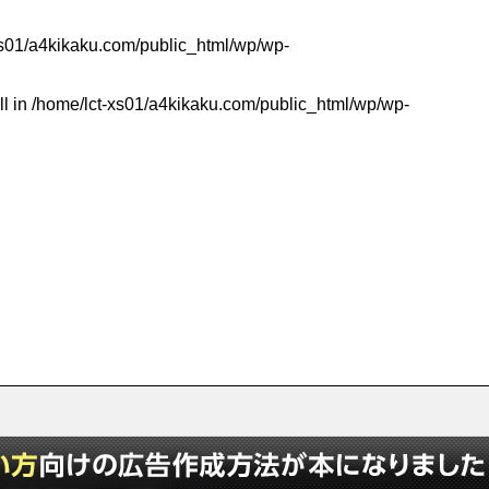
xs01/a4kikaku.com/public_html/wp/wp-
ll in
/home/lct-xs01/a4kikaku.com/public_html/wp/wp-