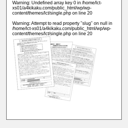
Warning
: Undefined array key 0 in
/home/lct-
xs01/a4kikaku.com/public_html/wp/wp-
content/themes/lct/single.php
on line
20
Warning
: Attempt to read property "slug" on null in
/home/lct-xs01/a4kikaku.com/public_html/wp/wp-
content/themes/lct/single.php
on line
20