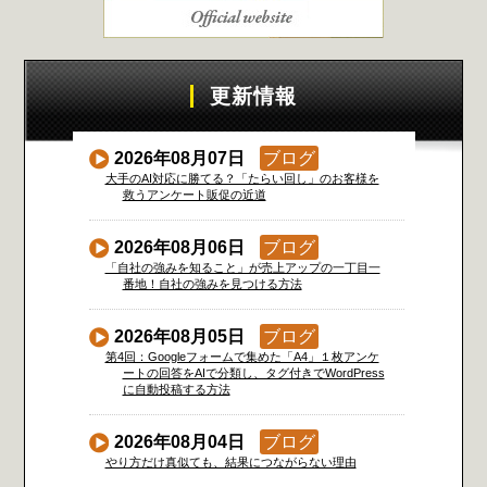
更新情報
2026年08月07日
ブログ
大手のAI対応に勝てる？「たらい回し」のお客様を
救うアンケート販促の近道
2026年08月06日
ブログ
「自社の強みを知ること」が売上アップの一丁目一
番地！自社の強みを見つける方法
2026年08月05日
ブログ
第4回：Googleフォームで集めた「A4」１枚アンケ
ートの回答をAIで分類し、タグ付きでWordPress
に自動投稿する方法
2026年08月04日
ブログ
やり方だけ真似ても、結果につながらない理由