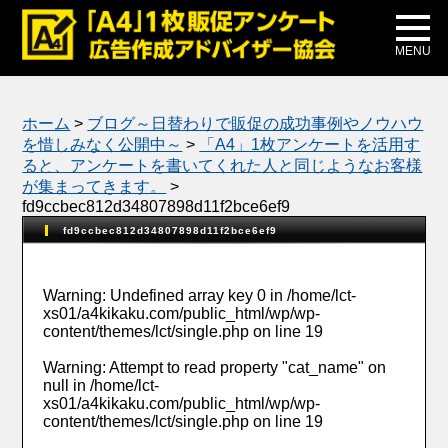
メディア掲載
公式ブログ
MENU
ホーム
>
ブログ～日替わりで販促の成功事例やノウハウ
を惜しみなく公開中～
>
「A4」1枚アンケートを活用す
ると、アンケートを書いてくれた人と同じようなお客様
が集まってきます。
>
fd9ccbec812d34807898d11f2bce6ef9
fd9ccbec812d34807898d11f2bce6ef9
Warning
: Undefined array key 0 in
/home/lct-
xs01/a4kikaku.com/public_html/wp/wp-
content/themes/lct/single.php
on line
19
Warning
: Attempt to read property "cat_name" on
null in
/home/lct-
xs01/a4kikaku.com/public_html/wp/wp-
content/themes/lct/single.php
on line
19