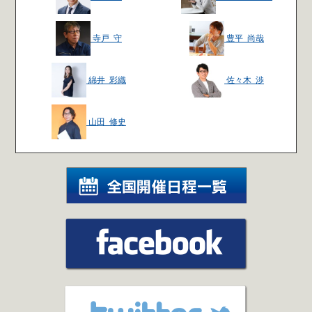
寺戸 守
豊平 尚哉
綿井 彩織
佐々木 渉
山田 修史