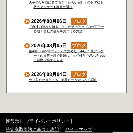
大手のAI対応に勝てる？「たらい回し」のお客様を
救うアンケート販促の近道
2026年08月06日
ブログ
「自社の強みを知ること」が売上アップの一丁目一
番地！自社の強みを見つける方法
2026年08月05日
ブログ
第4回：Googleフォームで集めた「A4」１枚アンケ
ートの回答をAIで分類し、タグ付きでWordPress
に自動投稿する方法
2026年08月04日
ブログ
やり方だけ真似ても、結果につながらない理由
運営元
プライバシーポリシー
特定商取引法に基づく表記
サイトマップ