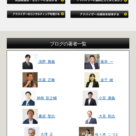
ブログの著者一覧
浅野 雅義
振本 一
比嘉 正敏
金子 綾
神南 臣之輔
小宮 康義
桑原 聖志
大見 和志
大澤 正
佐々木 こづえ