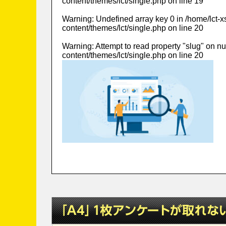
content/themes/lct/single.php
on line
19
Warning
: Undefined array key 0 in
/home/lct-
content/themes/lct/single.php
on line
20
Warning
: Attempt to read property "slug" on nu
content/themes/lct/single.php
on line
20