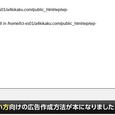
xs01/a4kikaku.com/public_html/wp/wp-
ll in
/home/lct-xs01/a4kikaku.com/public_html/wp/wp-