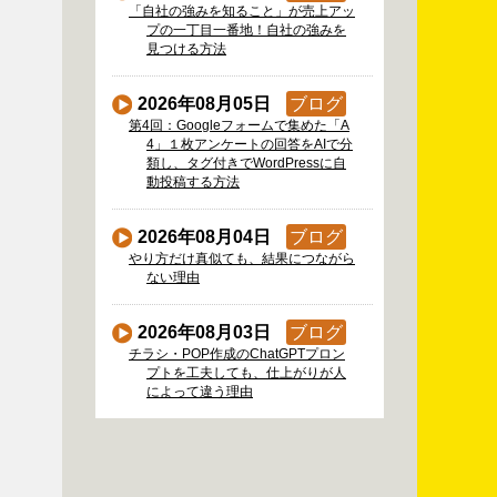
「自社の強みを知ること」が売上アッ
プの一丁目一番地！自社の強みを
見つける方法
2026年08月05日
ブログ
第4回：Googleフォームで集めた「A
4」１枚アンケートの回答をAIで分
類し、タグ付きでWordPressに自
動投稿する方法
2026年08月04日
ブログ
やり方だけ真似ても、結果につながら
ない理由
2026年08月03日
ブログ
チラシ・POP作成のChatGPTプロン
プトを工夫しても、仕上がりが人
によって違う理由