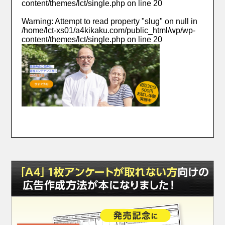
content/themes/lct/single.php
on line
20
Warning
: Attempt to read property "slug" on null in
/home/lct-xs01/a4kikaku.com/public_html/wp/wp-
content/themes/lct/single.php
on line
20