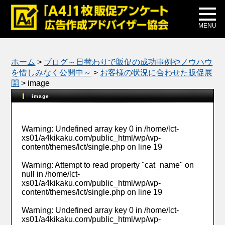
メディア掲載
公式ブログ
MENU
ホーム
>
ブログ～日替わりで販促の成功事例やノウハウ
を惜しみなく公開中～
>
お客様の状況に合わせた販促展
開
>
image
image
Warning
: Undefined array key 0 in
/home/lct-
xs01/a4kikaku.com/public_html/wp/wp-
content/themes/lct/single.php
on line
19
Warning
: Attempt to read property "cat_name" on
null in
/home/lct-
xs01/a4kikaku.com/public_html/wp/wp-
content/themes/lct/single.php
on line
19
Warning
: Undefined array key 0 in
/home/lct-
xs01/a4kikaku.com/public_html/wp/wp-