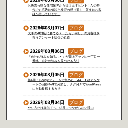
2026年08月08日
ブログ
お先真っ暗な住宅業界から抜け出すヒント！AIの時
代でも広告は仮説と検証の繰り返し！答えはお客
様が持っています。
2026年08月07日
ブログ
大手のAI対応に勝てる？「たらい回し」のお客様を
救うアンケート販促の近道
2026年08月06日
ブログ
「自社の強みを知ること」が売上アップの一丁目一
番地！自社の強みを見つける方法
2026年08月05日
ブログ
第4回：Googleフォームで集めた「A4」１枚アンケ
ートの回答をAIで分類し、タグ付きでWordPress
に自動投稿する方法
2026年08月04日
ブログ
やり方だけ真似ても、結果につながらない理由