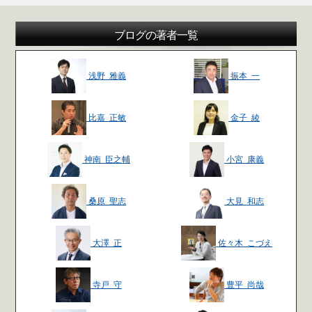
ブログの著者一覧
浅野 雅義
振本 一
比嘉 正敏
金子 綾
神南 臣之輔
小宮 康義
桑原 聖志
大見 和志
大澤 正
佐々木 こづえ
寺戸 守
豊平 尚哉