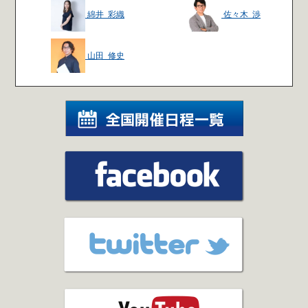
綿井 彩織
佐々木 渉
山田 修史