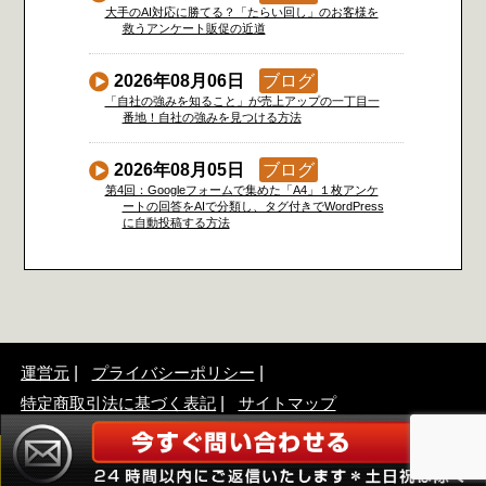
大手のAI対応に勝てる？「たらい回し」のお客様を
救うアンケート販促の近道
2026年08月06日
ブログ
「自社の強みを知ること」が売上アップの一丁目一
番地！自社の強みを見つける方法
2026年08月05日
ブログ
第4回：Googleフォームで集めた「A4」１枚アンケ
ートの回答をAIで分類し、タグ付きでWordPress
に自動投稿する方法
運営元
プライバシーポリシー
特定商取引法に基づく表記
サイトマップ
©2017 「A4」1枚販促アンケート広告作成アドバイザー協会