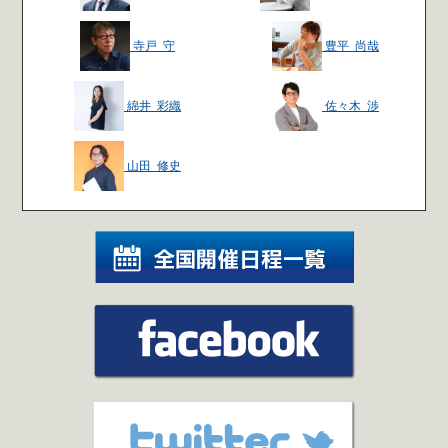
寺戸 守
豊平 尚哉
綿井 彩織
佐々木 渉
山田 修史