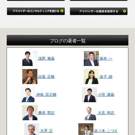
ブログの著者一覧
浅野 雅義
振本 一
比嘉 正敏
金子 綾
神南 臣之輔
小宮 康義
桑原 聖志
大見 和志
大澤 正
佐々木 こづえ