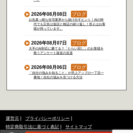
2026年08月08日
ブログ
お先真っ暗な住宅業界から抜け出すヒント！AIの時
代でも広告は仮説と検証の繰り返し！答えはお客
様が持っています。
2026年08月07日
ブログ
大手のAI対応に勝てる？「たらい回し」のお客様を
救うアンケート販促の近道
2026年08月06日
ブログ
「自社の強みを知ること」が売上アップの一丁目一
番地！自社の強みを見つける方法
運営元
プライバシーポリシー
特定商取引法に基づく表記
サイトマップ