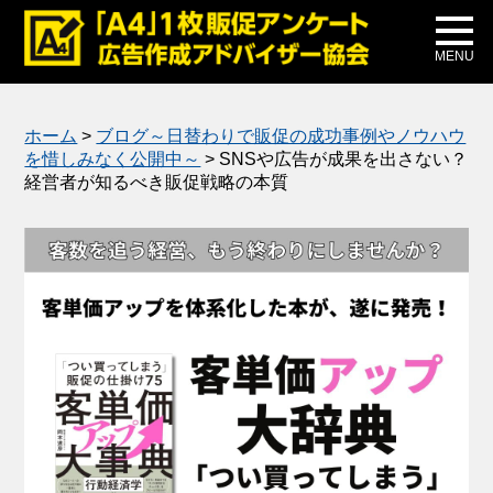
メディア掲載
公式ブログ
MENU
ホーム
>
ブログ～日替わりで販促の成功事例やノウハウ
を惜しみなく公開中～
>
SNSや広告が成果を出さない？
経営者が知るべき販促戦略の本質