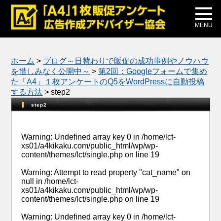
メディア掲載
公式ブログ
MENU
ホーム
>
ブログ～日替わりで販促の成功事例やノウハウ
を惜しみなく公開中～
>
第2回：Googleフォームで集め
た「A4」１枚アンケートのQ5をWordPressに自動投稿
する方法
>
step2
step2
Warning
: Undefined array key 0 in
/home/lct-
xs01/a4kikaku.com/public_html/wp/wp-
content/themes/lct/single.php
on line
19
Warning
: Attempt to read property "cat_name" on
null in
/home/lct-
xs01/a4kikaku.com/public_html/wp/wp-
content/themes/lct/single.php
on line
19
Warning
: Undefined array key 0 in
/home/lct-