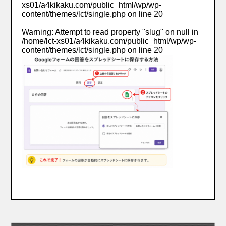
xs01/a4kikaku.com/public_html/wp/wp-
content/themes/lct/single.php
on line
20
Warning
: Attempt to read property "slug" on null in
/home/lct-xs01/a4kikaku.com/public_html/wp/wp-
content/themes/lct/single.php
on line
20