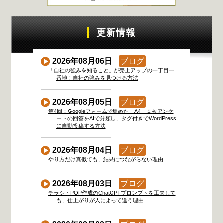
更新情報
2026年08月06日
ブログ
「自社の強みを知ること」が売上アップの一丁目一
番地！自社の強みを見つける方法
2026年08月05日
ブログ
第4回：Googleフォームで集めた「A4」１枚アンケ
ートの回答をAIで分類し、タグ付きでWordPress
に自動投稿する方法
2026年08月04日
ブログ
やり方だけ真似ても、結果につながらない理由
2026年08月03日
ブログ
チラシ・POP作成のChatGPTプロンプトを工夫して
も、仕上がりが人によって違う理由