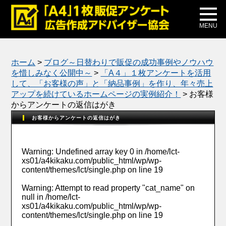
メディア掲載
公式ブログ
MENU
ホーム
>
ブログ～日替わりで販促の成功事例やノウハウ
を惜しみなく公開中～
>
「A４」１枚アンケートを活用
して、「お客様の声」と「納品事例」を作り、年々売上
アップを続けているホームページの実例紹介！
>
お客様
からアンケートの返信はがき
お客様からアンケートの返信はがき
Warning
: Undefined array key 0 in
/home/lct-
xs01/a4kikaku.com/public_html/wp/wp-
content/themes/lct/single.php
on line
19
Warning
: Attempt to read property "cat_name" on
null in
/home/lct-
xs01/a4kikaku.com/public_html/wp/wp-
content/themes/lct/single.php
on line
19