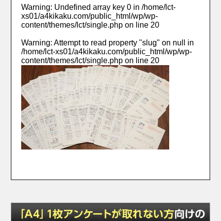
Warning
: Undefined array key 0 in
/home/lct-
xs01/a4kikaku.com/public_html/wp/wp-
content/themes/lct/single.php
on line
20
Warning
: Attempt to read property "slug" on null in
/home/lct-xs01/a4kikaku.com/public_html/wp/wp-
content/themes/lct/single.php
on line
20