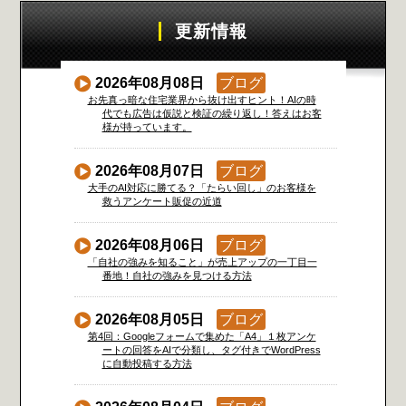
更新情報
2026年08月08日
ブログ
お先真っ暗な住宅業界から抜け出すヒント！AIの時
代でも広告は仮説と検証の繰り返し！答えはお客
様が持っています。
2026年08月07日
ブログ
大手のAI対応に勝てる？「たらい回し」のお客様を
救うアンケート販促の近道
2026年08月06日
ブログ
「自社の強みを知ること」が売上アップの一丁目一
番地！自社の強みを見つける方法
2026年08月05日
ブログ
第4回：Googleフォームで集めた「A4」１枚アンケ
ートの回答をAIで分類し、タグ付きでWordPress
に自動投稿する方法