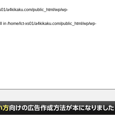
xs01/a4kikaku.com/public_html/wp/wp-
ll in
/home/lct-xs01/a4kikaku.com/public_html/wp/wp-