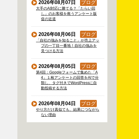
2026年08月07日
ブログ
大手のAI対応に勝てる？「たらい回
し」のお客様を救うアンケート販
促の近道
2026年08月06日
ブログ
「自社の強みを知ること」が売上アッ
プの一丁目一番地！自社の強みを
見つける方法
2026年08月05日
ブログ
第4回：Googleフォームで集めた「A
4」１枚アンケートの回答をAIで分
類し、タグ付きでWordPressに自
動投稿する方法
2026年08月04日
ブログ
やり方だけ真似ても、結果につながら
ない理由