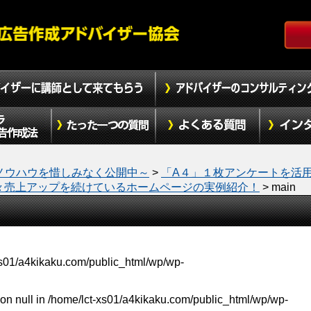
ノウハウを惜しみなく公開中～
>
「A４」１枚アンケートを活
々売上アップを続けているホームページの実例紹介！
>
main
xs01/a4kikaku.com/public_html/wp/wp-
on null in
/home/lct-xs01/a4kikaku.com/public_html/wp/wp-