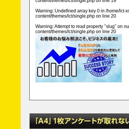
content/themes/lct/single.php
on line
19
Warning
: Undefined array key 0 in
/home/lct-
content/themes/lct/single.php
on line
20
Warning
: Attempt to read property "slug" on nu
content/themes/lct/single.php
on line
20