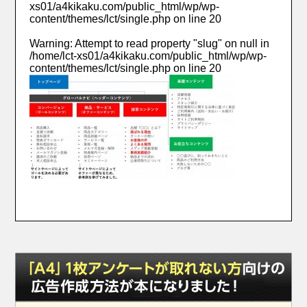
xs01/a4kikaku.com/public_html/wp/wp-
content/themes/lct/single.php
on line
20
Warning
: Attempt to read property "slug" on null in
/home/lct-xs01/a4kikaku.com/public_html/wp/wp-
content/themes/lct/single.php
on line
20