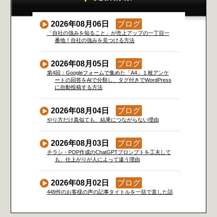
2026年08月06日
ブログ
「自社の強みを知ること」が売上アップの一丁目一
番地！自社の強みを見つける方法
2026年08月05日
ブログ
第4回：Googleフォームで集めた「A4」１枚アンケ
ートの回答をAIで分類し、タグ付きでWordPress
に自動投稿する方法
2026年08月04日
ブログ
やり方だけ真似ても、結果につながらない理由
2026年08月03日
ブログ
チラシ・POP作成のChatGPTプロンプトを工夫して
も、仕上がりが人によって違う理由
2026年08月02日
ブログ
449件のお客様の声の記事タイトルを一括で直した話