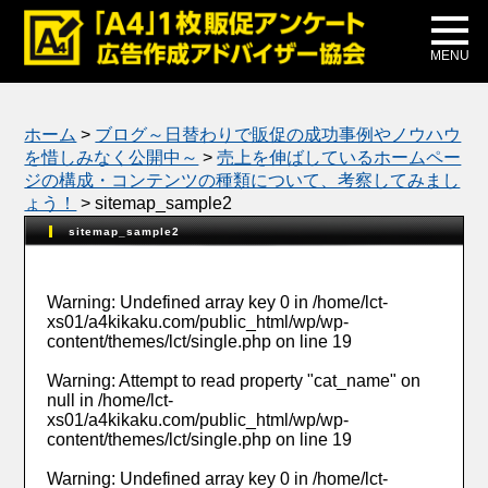
メディア掲載
公式ブログ
MENU
ホーム
>
ブログ～日替わりで販促の成功事例やノウハウ
を惜しみなく公開中～
>
売上を伸ばしているホームペー
ジの構成・コンテンツの種類について、考察してみまし
ょう！
>
sitemap_sample2
sitemap_sample2
Warning
: Undefined array key 0 in
/home/lct-
xs01/a4kikaku.com/public_html/wp/wp-
content/themes/lct/single.php
on line
19
Warning
: Attempt to read property "cat_name" on
null in
/home/lct-
xs01/a4kikaku.com/public_html/wp/wp-
content/themes/lct/single.php
on line
19
Warning
: Undefined array key 0 in
/home/lct-