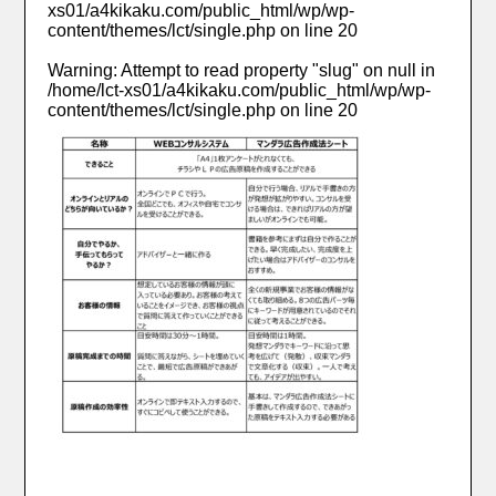
xs01/a4kikaku.com/public_html/wp/wp-
content/themes/lct/single.php
on line
20
Warning
: Attempt to read property "slug" on null in
/home/lct-xs01/a4kikaku.com/public_html/wp/wp-
content/themes/lct/single.php
on line
20