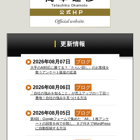
更新情報
2026年08月07日
ブログ
大手のAI対応に勝てる？「たらい回し」のお客様を
救うアンケート販促の近道
2026年08月06日
ブログ
「自社の強みを知ること」が売上アップの一丁目一
番地！自社の強みを見つける方法
2026年08月05日
ブログ
第4回：Googleフォームで集めた「A4」１枚アンケ
ートの回答をAIで分類し、タグ付きでWordPress
に自動投稿する方法