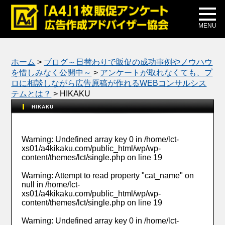
メディア掲載
公式ブログ
MENU
ホーム
>
ブログ～日替わりで販促の成功事例やノウハウ
を惜しみなく公開中～
>
アンケートが取れなくても、プ
ロに相談しながら広告原稿が作れるWEBコンサルシス
テムとは？
>
HIKAKU
HIKAKU
Warning
: Undefined array key 0 in
/home/lct-
xs01/a4kikaku.com/public_html/wp/wp-
content/themes/lct/single.php
on line
19
Warning
: Attempt to read property "cat_name" on
null in
/home/lct-
xs01/a4kikaku.com/public_html/wp/wp-
content/themes/lct/single.php
on line
19
Warning
: Undefined array key 0 in
/home/lct-