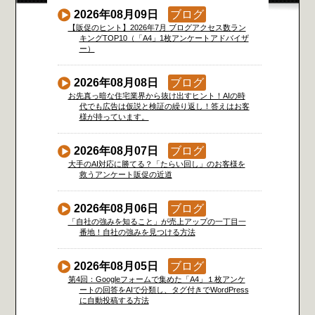
2026年08月09日
ブログ
【販促のヒント】2026年7月 ブログアクセス数ラン
キングTOP10（「A4」1枚アンケートアドバイザ
ー）
2026年08月08日
ブログ
お先真っ暗な住宅業界から抜け出すヒント！AIの時
代でも広告は仮説と検証の繰り返し！答えはお客
様が持っています。
2026年08月07日
ブログ
大手のAI対応に勝てる？「たらい回し」のお客様を
救うアンケート販促の近道
2026年08月06日
ブログ
「自社の強みを知ること」が売上アップの一丁目一
番地！自社の強みを見つける方法
2026年08月05日
ブログ
第4回：Googleフォームで集めた「A4」１枚アンケ
ートの回答をAIで分類し、タグ付きでWordPress
に自動投稿する方法