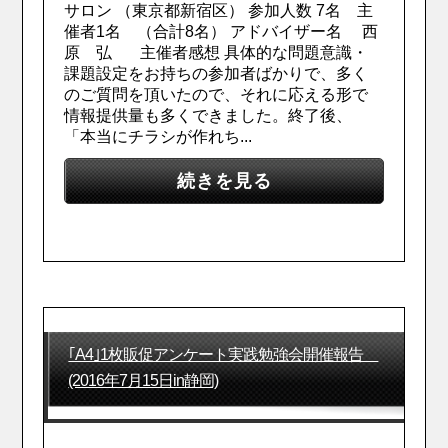
サロン （東京都新宿区） 参加人数 7名 主
催者1名 （合計8名） アドバイザー名 西
原 弘 主催者感想 具体的な問題意識・
課題設定をお持ちの参加者ばかりで、多く
のご質問を頂いたので、それに応える形で
情報提供量も多くできました。終了後、
「本当にチラシが作れち...
続きを見る
｢A4｣1枚販促アンケート実践勉強会開催報告
(2016年7月15日in静岡)