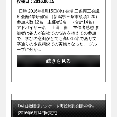
投稿日：2016.06.15
日時 2016年6月15日(水) 会場 三条商工会議
所会館4階研修室 （新潟県三条市須頃1-20）
参加人数 12名 主催者2名 （合計14名）
アドバイザー名 土田 衛 主催者感想 参
加者は各人が自社での悩みを抱えての参加
で、学びの意識がとても高い12名であり文
字通りの少数精鋭での実施となった。 グル
ープに分か...
続きを見る
｢A4｣1枚販促アンケート実践勉強会開催報告
(2016年6月14日in東京)