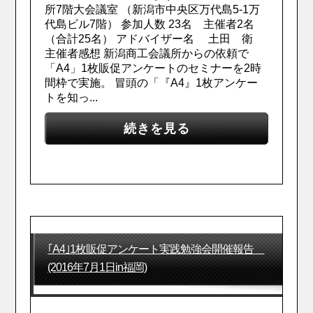
所7階大会議室 （新潟市中央区万代島5-1万
代島ビル7階） 参加人数 23名 主催者2名
（合計25名） アドバイザー名 土田 衛
主催者感想 新潟商工会議所からの依頼で
「A4」1枚販促アンケートのセミナーを2時
間枠で実施。 冒頭の「『A4』1枚アンケー
トを知っ...
続きを見る
｢A4｣1枚販促アンケート実践勉強会開催報告
(2016年7月1日in福岡)