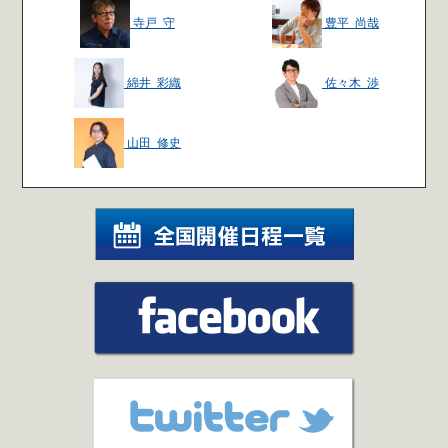
寺戸 守
豊平 尚哉
綿井 彩織
佐々木 渉
山田 修史