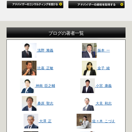
ブログの著者一覧
浅野 雅義
振本 一
比嘉 正敏
金子 綾
神南 臣之輔
小宮 康義
桑原 聖志
大見 和志
大澤 正
佐々木 こづえ