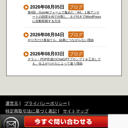
2026年08月05日
ブログ
第4回：Googleフォームで集めた「A4」１枚アンケ
ートの回答をAIで分類し、タグ付きでWordPress
に自動投稿する方法
2026年08月04日
ブログ
やり方だけ真似ても、結果につながらない理由
2026年08月03日
ブログ
チラシ・POP作成のChatGPTプロンプトを工夫して
も、仕上がりが人によって違う理由
運営元
プライバシーポリシー
特定商取引法に基づく表記
サイトマップ
©2017 「A4」1枚販促アンケート広告作成アドバイザー協会