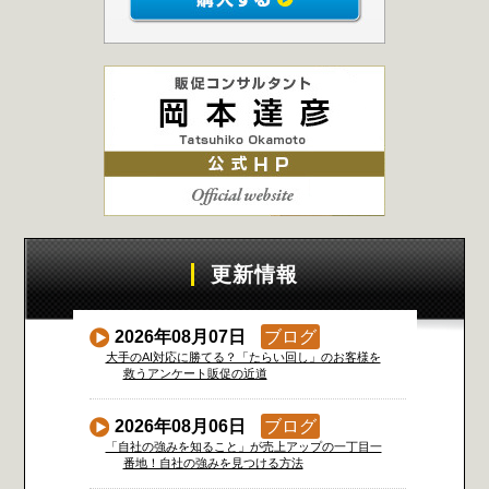
更新情報
2026年08月07日
ブログ
大手のAI対応に勝てる？「たらい回し」のお客様を
救うアンケート販促の近道
2026年08月06日
ブログ
「自社の強みを知ること」が売上アップの一丁目一
番地！自社の強みを見つける方法