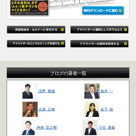
ブログの著者一覧
浅野 雅義
振本 一
比嘉 正敏
金子 綾
神南 臣之輔
小宮 康義