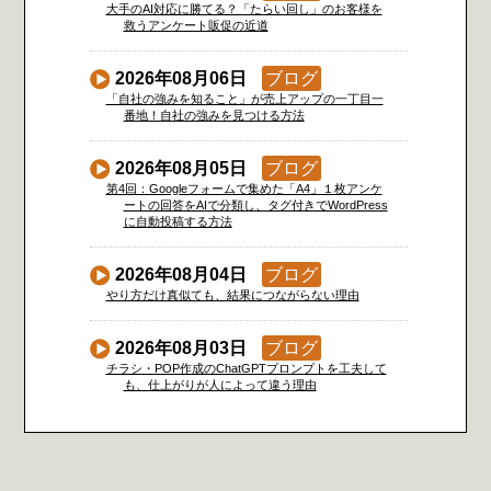
大手のAI対応に勝てる？「たらい回し」のお客様を
救うアンケート販促の近道
2026年08月06日
ブログ
「自社の強みを知ること」が売上アップの一丁目一
番地！自社の強みを見つける方法
2026年08月05日
ブログ
第4回：Googleフォームで集めた「A4」１枚アンケ
ートの回答をAIで分類し、タグ付きでWordPress
に自動投稿する方法
2026年08月04日
ブログ
やり方だけ真似ても、結果につながらない理由
2026年08月03日
ブログ
チラシ・POP作成のChatGPTプロンプトを工夫して
も、仕上がりが人によって違う理由