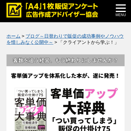
メディア掲載
公式ブログ
MENU
ホーム
>
ブログ～日替わりで販促の成功事例やノウハウ
を惜しみなく公開中～
>
「クライアントから学ぶ！」