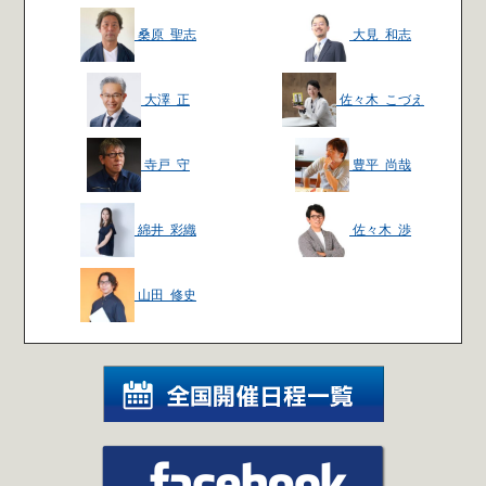
桑原 聖志
大見 和志
大澤 正
佐々木 こづえ
寺戸 守
豊平 尚哉
綿井 彩織
佐々木 渉
山田 修史