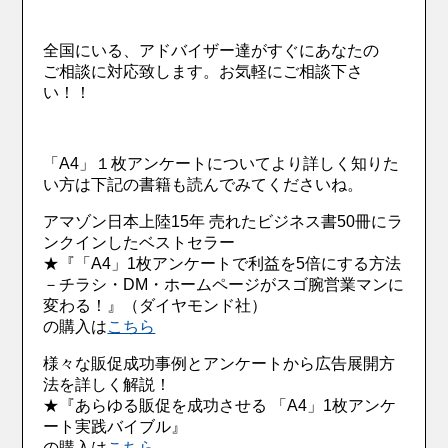
全国にいる、アドバイザー達がすぐにあなたの
ご相談に対応致します。お気軽にご相談下さ
い！！
「A4」１枚アンケートについてより詳しく知りた
い方は下記の書籍も読んでみてくださいね。
アマゾン日本上陸15年 売れたビジネス書50冊にラ
ンクインしたベストセラー
★『「A4」1枚アンケートで利益を5倍にする方法
－チラシ・DM・ホームページがスゴ腕営業マンに
変わる！』（ダイヤモンド社）
の購入は
こちら
様々な販促成功事例とアンケートから広告展開方
法を詳しく解説！
★『あらゆる販促を成功させる 「A4」1枚アンケ
ート実践バイブル』
の購入は
こちら