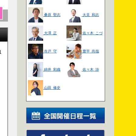
桑原 聖志
大見 和志
大澤 正
佐々木 こづ
え
寺戸 守
豊平 尚哉
1
綿井 彩織
佐々木 渉
山田 修史