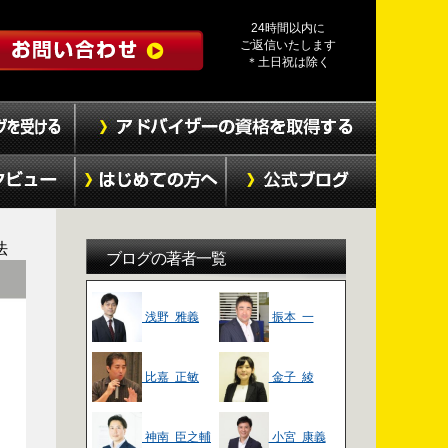
24時間以内に
ご返信いたします
＊土日祝は除く
法
ブログの著者一覧
浅野 雅義
振本 一
比嘉 正敏
金子 綾
神南 臣之輔
小宮 康義