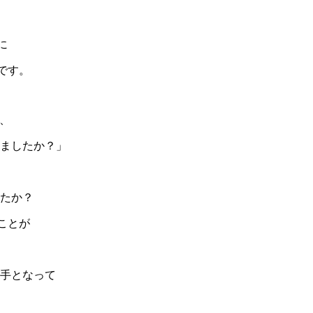
に
です。
、
いましたか？」
したか？
ことが
め手となって