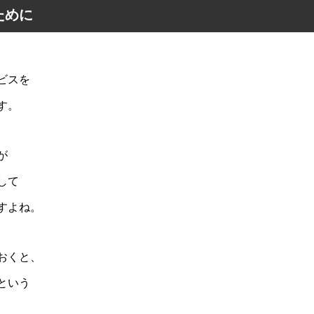
ために
ビスを
す。
が
して
すよね。
おくと、
という