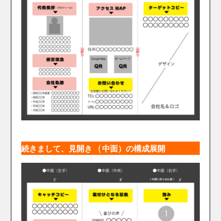
（
続きまして、見開き
中面）の構成展開