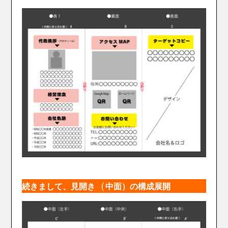
（
続きまして、見開き
中面）の構成展開