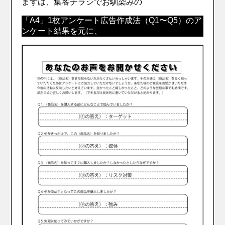
まずは、集客チラシでお馴染みの
「A4」1枚アンケート広
告作成法（Q1〜Q5）のア
ンケート結果を元に、