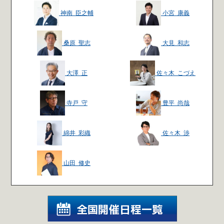
神南 臣之輔
小宮 康義
桑原 聖志
大見 和志
大澤 正
佐々木 こづえ
寺戸 守
豊平 尚哉
綿井 彩織
佐々木 渉
山田 修史