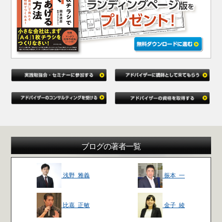
ブログの著者一覧
浅野 雅義
振本 一
比嘉 正敏
金子 綾