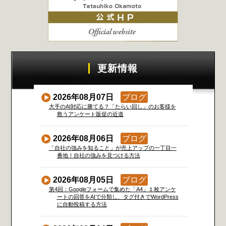
更新情報
2026年08月07日
ブログ
大手のAI対応に勝てる？「たらい回し」のお客様を
救うアンケート販促の近道
2026年08月06日
ブログ
「自社の強みを知ること」が売上アップの一丁目一
番地！自社の強みを見つける方法
2026年08月05日
ブログ
第4回：Googleフォームで集めた「A4」１枚アンケ
ートの回答をAIで分類し、タグ付きでWordPress
に自動投稿する方法