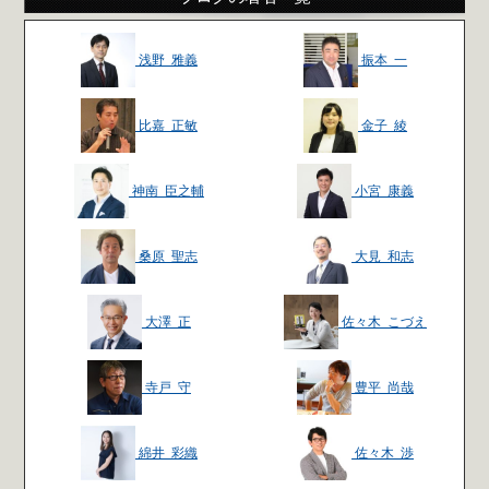
浅野 雅義
振本 一
比嘉 正敏
金子 綾
神南 臣之輔
小宮 康義
桑原 聖志
大見 和志
大澤 正
佐々木 こづえ
寺戸 守
豊平 尚哉
綿井 彩織
佐々木 渉