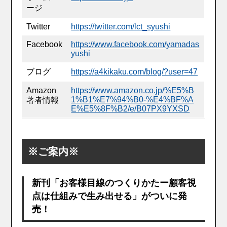
ージ
Twitter
https://twitter.com/lct_syushi
Facebook
https://www.facebook.com/yamadas
yushi
ブログ
https://a4kikaku.com/blog/?user=47
Amazon
https://www.amazon.co.jp/%E5%B
1%B1%E7%94%B0-%E4%BF%A
著者情報
E%E5%8F%B2/e/B07PX9YXSD
※ご案内※
新刊「お客様目線のつくりかたー顧客視
点は仕組みで生み出せる」がついに発
売！