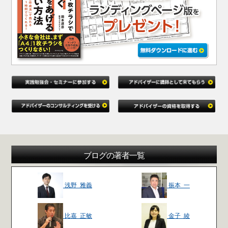
ブログの著者一覧
浅野 雅義
振本 一
比嘉 正敏
金子 綾