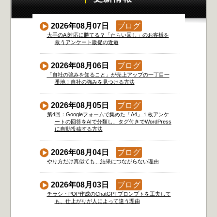
2026年08月07日
ブログ
大手のAI対応に勝てる？「たらい回し」のお客様を
救うアンケート販促の近道
2026年08月06日
ブログ
「自社の強みを知ること」が売上アップの一丁目一
番地！自社の強みを見つける方法
2026年08月05日
ブログ
第4回：Googleフォームで集めた「A4」１枚アンケ
ートの回答をAIで分類し、タグ付きでWordPress
に自動投稿する方法
2026年08月04日
ブログ
やり方だけ真似ても、結果につながらない理由
2026年08月03日
ブログ
チラシ・POP作成のChatGPTプロンプトを工夫して
も、仕上がりが人によって違う理由