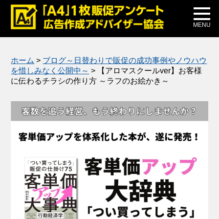
メディア掲載
公式ブログ
MENU
ホーム
>
ブログ～日替わりで販促の成功事例やノウハウ
を惜しみなく公開中～
>
【アロマスクールver】お客様
に伝わるチラシの作り方 ～ラフのお絵かき～