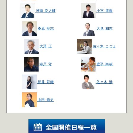
神南 臣之輔
小宮 康義
桑原 聖志
大見 和志
大澤 正
佐々木 こづえ
寺戸 守
豊平 尚哉
綿井 彩織
佐々木 渉
山田 修史