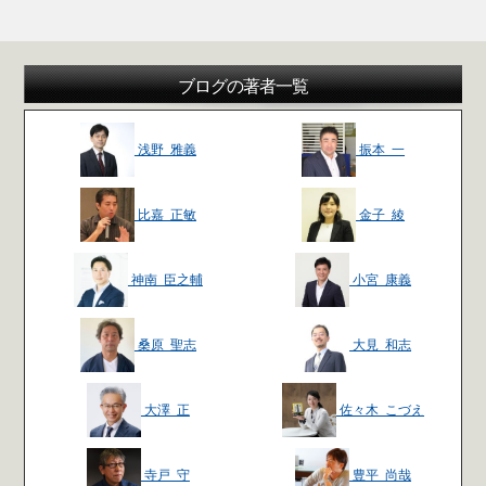
ブログの著者一覧
浅野 雅義
振本 一
比嘉 正敏
金子 綾
神南 臣之輔
小宮 康義
桑原 聖志
大見 和志
大澤 正
佐々木 こづえ
寺戸 守
豊平 尚哉