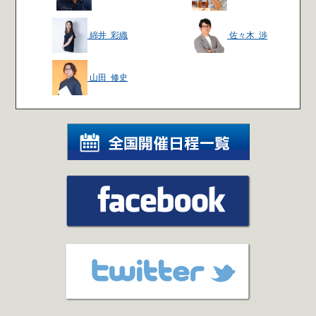
綿井 彩織
佐々木 渉
山田 修史