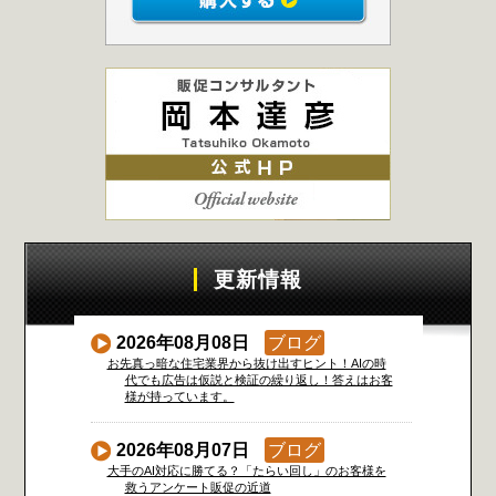
更新情報
2026年08月08日
ブログ
お先真っ暗な住宅業界から抜け出すヒント！AIの時
代でも広告は仮説と検証の繰り返し！答えはお客
様が持っています。
2026年08月07日
ブログ
大手のAI対応に勝てる？「たらい回し」のお客様を
救うアンケート販促の近道