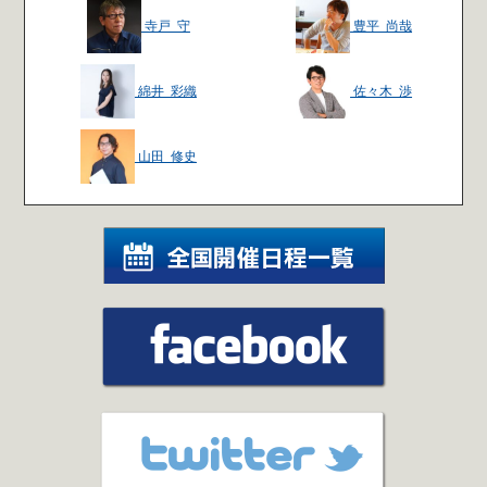
寺戸 守
豊平 尚哉
綿井 彩織
佐々木 渉
山田 修史