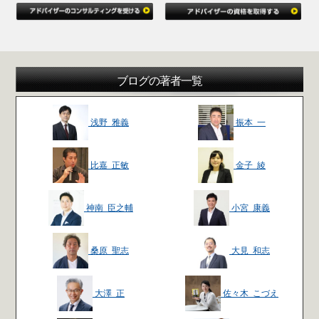
ブログの著者一覧
浅野 雅義
振本 一
比嘉 正敏
金子 綾
神南 臣之輔
小宮 康義
桑原 聖志
大見 和志
大澤 正
佐々木 こづえ