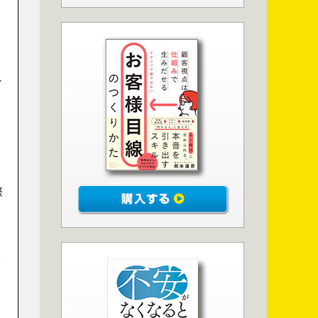
し
際
増