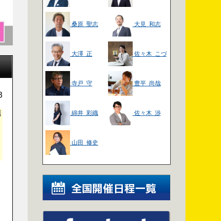
桑原 聖志
大見 和志
大澤 正
佐々木 こづ
え
寺戸 守
豊平 尚哉
3
講
綿井 彩織
佐々木 渉
山田 修史