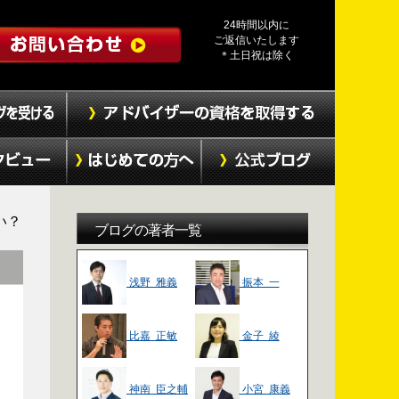
24時間以内に
ご返信いたします
＊土日祝は除く
い？
ブログの著者一覧
浅野 雅義
振本 一
比嘉 正敏
金子 綾
神南 臣之輔
小宮 康義