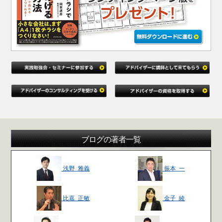
ブログの著者一覧
浅野 雅義
振本 一
比嘉 正敏
金子 綾