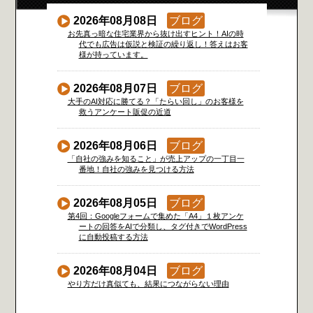
2026年08月08日
ブログ
お先真っ暗な住宅業界から抜け出すヒント！AIの時
代でも広告は仮説と検証の繰り返し！答えはお客
様が持っています。
2026年08月07日
ブログ
大手のAI対応に勝てる？「たらい回し」のお客様を
救うアンケート販促の近道
2026年08月06日
ブログ
「自社の強みを知ること」が売上アップの一丁目一
番地！自社の強みを見つける方法
2026年08月05日
ブログ
第4回：Googleフォームで集めた「A4」１枚アンケ
ートの回答をAIで分類し、タグ付きでWordPress
に自動投稿する方法
2026年08月04日
ブログ
やり方だけ真似ても、結果につながらない理由