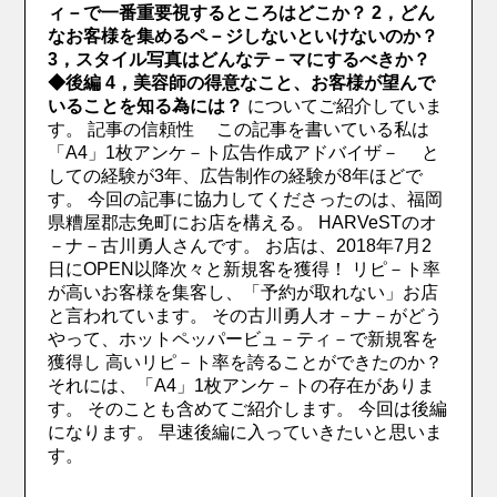
ィ－で一番重要視するところはどこか？
2，どん
なお客様を集めるペ－ジしないといけないのか？
3，スタイル写真はどんなテ－マにするべきか？
◆後編
4，美容師の得意なこと、お客様が望んで
いることを知る為には？
についてご紹介していま
す。
記事の信頼性
この記事を書いている私は
「A4」1枚アンケ－ト広告作成アドバイザ－
と
しての経験が3年、広告制作の経験が8年ほどで
す。
今回の記事に協力してくださったのは、福岡
県糟屋郡志免町にお店を構える。
HARVeSTのオ
－ナ－古川勇人さんです。
お店は、2018年7月2
日にOPEN以降次々と新規客を獲得！
リピ－ト率
が高いお客様を集客し、「予約が取れない」お店
と言われています。
その古川勇人オ－ナ－がどう
やって、ホットペッパービュ－ティ－で新規客を
獲得し
高いリピ－ト率を誇ることができたのか？
それには、「A4」1枚アンケ－トの存在がありま
す。
そのことも含めてご紹介します。
今回は後編
になります。
早速後編に入っていきたいと思いま
す。