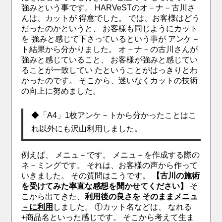
強みという事です。
HARVeSTのオ－ナ－古川さ
んは、カットが 得意でした。
では、お客様はどう
だったのかというと、 お客様も同じようにカット
を 強みと感じて下さっているという事が アンケ－
ト結果から分かりました。
オ－ナ－の古川さんが
強みと感じていること、 お客様が強みと感じてい
ることが一致してい たということがはっきりとわ
かったのです。
そこから、迷いなくカットの技術
の向上に努めました。
◆「A4」1枚アンケ－トから分かったことはこ
れ以外にも沢山利用しました。
例えば、
メニュ－です。
メニュ－を作成する際の
ネ－ミングです。
それは、お客様の声から作って
いきました。
その質問はこうです。
【古川の施術
を受けてみた率直な感想を聞かせてください】
そ
こから出てきた、
利用後の良さを
そのままメニュ
－に利用
しました。
①カット名などは、
なれる
+商品名といった感じです。
そこから考えて生ま