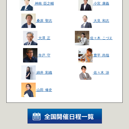
神南 臣之輔
小宮 康義
桑原 聖志
大見 和志
大澤 正
佐々木 こづえ
寺戸 守
豊平 尚哉
綿井 彩織
佐々木 渉
山田 修史