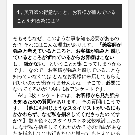
4，美容師の得意なこと、お客様が望んでいる
ことを知る為には？
そもそもなぜ、このような事を知る必要があるの
か？
それにはこんな理由があります。
「美容師が
強みと考えているところと、お客様が強みと 感じ
ているところがずれているからお客様はこない
し、
続かない」
ということが起こってしまうから
です。
なので、お客様が強みと感じていることを
知っていなくては どんなお客様に来店してもらえ
ばいいのかが分かりませんよね。
そこで、必要に
なってくるのが「A4」1枚アンケ－トです。
「A4」1枚アンケ－トには、
お客様から見た強み
を知るための質問
があります。
その質問はこうで
す。
【他にも同じようなスタイリストがいるにも
かかわらず、なぜ私を指名してくださったの です
か？】
散々色々なスタイリストを比較検討したの
に なぜ私を指名してくれたのか？
その理由が あな
たを指名してでも行きたいと思って もらえている