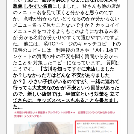
想像
しやすい名前
にしました。
皆さんも他の店舗
のメニュ－名を見て頂くと分かると思うのです
が、 意味が分からないどうなるのかが分からない
メニュ－名って見たことないですか？
カッコイイ
メニュ－名をつけるよりもこのようになれる未来
が 分かる名前が分かりやすくて選びやすいですよ
ね。
他には、
④TOPペ－ジのキャッチコピ－下の
説明のコピ－には、利用後の良さや 「A4」1枚ア
ンケ－トの質問の中の不安を聞く質問から分かっ
たことを 対策したコピ－になっています。
質問は
こうです。
【古川を知ってすぐに来店しました
か？しなかった方はどんな 不安がありました
か？】
小さい子供がいるのですが、一緒に連れて
行っても大丈夫なのかが
不安という回答があった
ので、
新しい店舗では、半個室という対策を
立て
てさらに、キッズスぺ－スもあることを書きまし
た。