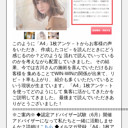
このように「A4」1枚アンケ－トからお客様の声
をいただき、 作成したコピ－を読んだときにどう
感じるのか？どのような 流れで読んでいっている
のかを考えながら配置していきました。
その結
果、今では古川さんの施術を喜んでいただけるお
客様を 集めることでWIN-WINの関係が出来て、リ
ピ－ト率も上がり、 紹介も多くいただいていると
いう現状が生まています。
「A4」1枚アンケ－ト
を使ってどのようにして 集客に活かしてきたかを
ご説明してきました。
最後まで読んでいただきあ
りがとうございました！
============================================
※ご案内※ ◆認定アドバイザー試験（6月）開催
アドバイザーになって私たちと一緒に活動しませ
んか？詳細は
こちら
◆メルマガ登録 「A4」1枚ア