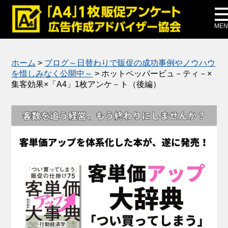
メディア掲載
公式ブログ
MEN
ホーム
>
ブログ～日替わりで販促の成功事例やノウハウ
を惜しみなく公開中～
>
ホットペッパービュ－ティ－×
集客効果×「A4」1枚アンケ－ト（後編）