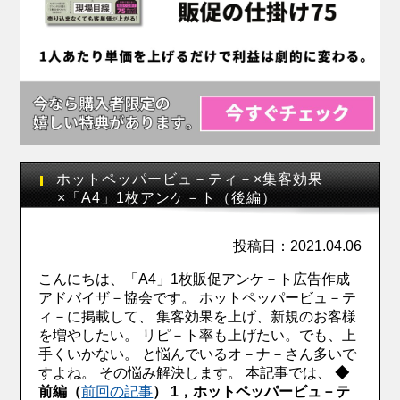
ホットペッパービュ－ティ－×集客効果
×「A4」1枚アンケ－ト（後編）
投稿日：2021.04.06
こんにちは、「A4」1枚販促アンケ－ト広告作成
アドバイザ－協会です。
ホットペッパービュ－テ
ィ－に掲載して、 集客効果を上げ、新規のお客様
を増やしたい。
リピ－ト率も上げたい。でも、上
手くいかない。
と悩んでいるオ－ナ－さん多いで
すよね。
その悩み解決します。
本記事では、
◆
前編（
前回の記事
）
1，ホットペッパービュ－テ