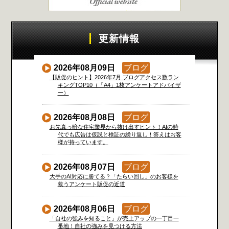
更新情報
2026年08月09日
ブログ
【販促のヒント】2026年7月 ブログアクセス数ラン
キングTOP10（「A4」1枚アンケートアドバイザ
ー）
2026年08月08日
ブログ
お先真っ暗な住宅業界から抜け出すヒント！AIの時
代でも広告は仮説と検証の繰り返し！答えはお客
様が持っています。
2026年08月07日
ブログ
大手のAI対応に勝てる？「たらい回し」のお客様を
救うアンケート販促の近道
2026年08月06日
ブログ
「自社の強みを知ること」が売上アップの一丁目一
番地！自社の強みを見つける方法