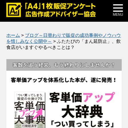
メディア掲載
公式ブログ
MENU
ホーム
>
ブログ～日替わりで販促の成功事例やノウハウ
を惜しみなく公開中～
>
ふたたびの「まん延防止」、飲
食店がいますぐやるべきことは？