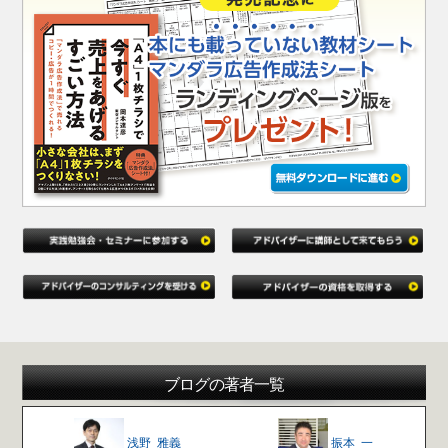
ブログの著者一覧
浅野 雅義
振本 一