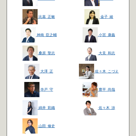
比嘉 正敏
金子 綾
神南 臣之輔
小宮 康義
桑原 聖志
大見 和志
大澤 正
佐々木 こづえ
寺戸 守
豊平 尚哉
綿井 彩織
佐々木 渉
山田 修史