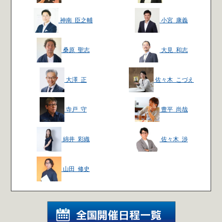
神南 臣之輔
小宮 康義
桑原 聖志
大見 和志
大澤 正
佐々木 こづえ
寺戸 守
豊平 尚哉
綿井 彩織
佐々木 渉
山田 修史