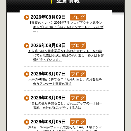
更新情報
2026年08月09日
ブログ
【販促のヒント】2026年7月 ブログアクセス数ラン
キングTOP10（「A4」1枚アンケートアドバイザ
ー）
2026年08月08日
ブログ
お先真っ暗な住宅業界から抜け出すヒント！AIの時
代でも広告は仮説と検証の繰り返し！答えはお客
様が持っています。
2026年08月07日
ブログ
大手のAI対応に勝てる？「たらい回し」のお客様を
救うアンケート販促の近道
2026年08月06日
ブログ
「自社の強みを知ること」が売上アップの一丁目一
番地！自社の強みを見つける方法
2026年08月05日
ブログ
第4回：Googleフォームで集めた「A4」１枚アンケ