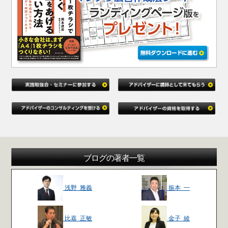
ブログの著者一覧
浅野 雅義
振本 一
比嘉 正敏
金子 綾