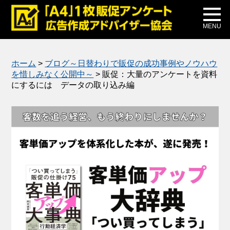
メディア掲載
公式ブログ
MENU
ホーム
>
ブログ～日替わりで販促の成功事例やノウハウ
を惜しみなく公開中～
>
販促：大量のアンケートを資料
にするには データの取り込み編