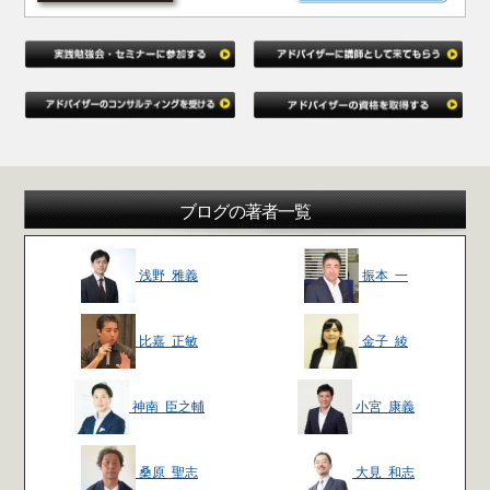
ブログの著者一覧
浅野 雅義
振本 一
比嘉 正敏
金子 綾
神南 臣之輔
小宮 康義
桑原 聖志
大見 和志