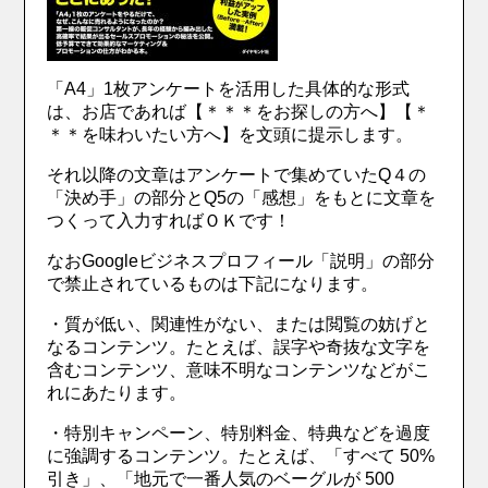
「A4」1枚アンケートを活用した具体的な形式
は、お店であれば【＊＊＊をお探しの方へ】【＊
＊＊を味わいたい方へ】を文頭に提示します。
それ以降の文章はアンケートで集めていたQ４の
「決め手」の部分とQ5の「感想」をもとに文章を
つくって入力すればＯＫです！
なおGoogleビジネスプロフィール「説明」の部分
で禁止されているものは下記になります。
・質が低い、関連性がない、または閲覧の妨げと
なるコンテンツ。たとえば、誤字や奇抜な文字を
含むコンテンツ、意味不明なコンテンツなどがこ
れにあたります。
・特別キャンペーン、特別料金、特典などを過度
に強調するコンテンツ。たとえば、「すべて 50%
引き」、「地元で一番人気のベーグルが 500