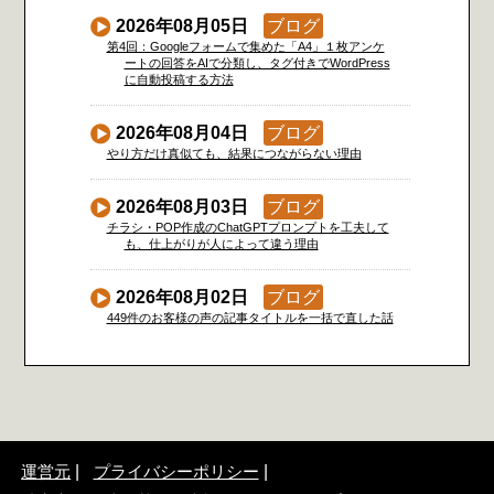
2026年08月05日
ブログ
第4回：Googleフォームで集めた「A4」１枚アンケ
ートの回答をAIで分類し、タグ付きでWordPress
に自動投稿する方法
2026年08月04日
ブログ
やり方だけ真似ても、結果につながらない理由
2026年08月03日
ブログ
チラシ・POP作成のChatGPTプロンプトを工夫して
も、仕上がりが人によって違う理由
2026年08月02日
ブログ
449件のお客様の声の記事タイトルを一括で直した話
運営元
プライバシーポリシー