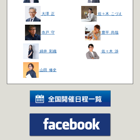
大澤 正
佐々木 こづえ
寺戸 守
豊平 尚哉
綿井 彩織
佐々木 渉
山田 修史