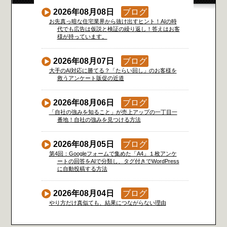
2026年08月08日
ブログ
お先真っ暗な住宅業界から抜け出すヒント！AIの時
代でも広告は仮説と検証の繰り返し！答えはお客
様が持っています。
2026年08月07日
ブログ
大手のAI対応に勝てる？「たらい回し」のお客様を
救うアンケート販促の近道
2026年08月06日
ブログ
「自社の強みを知ること」が売上アップの一丁目一
番地！自社の強みを見つける方法
2026年08月05日
ブログ
第4回：Googleフォームで集めた「A4」１枚アンケ
ートの回答をAIで分類し、タグ付きでWordPress
に自動投稿する方法
2026年08月04日
ブログ
やり方だけ真似ても、結果につながらない理由