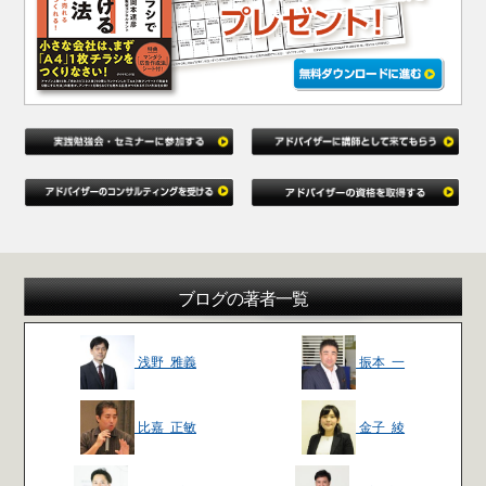
ブログの著者一覧
浅野 雅義
振本 一
比嘉 正敏
金子 綾