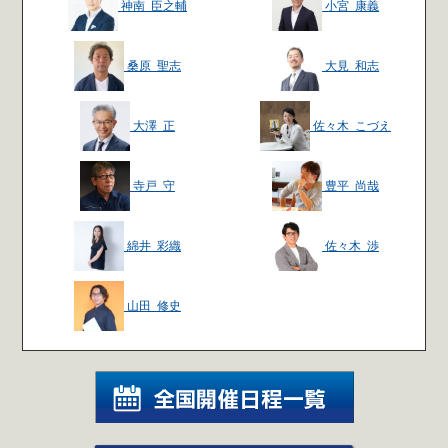
神南 臣之輔
小宮 康義
桑原 聖志
大見 和志
大澤 正
佐々木 こづえ
寺戸 守
豊平 尚哉
綿井 彩織
佐々木 渉
山田 修史