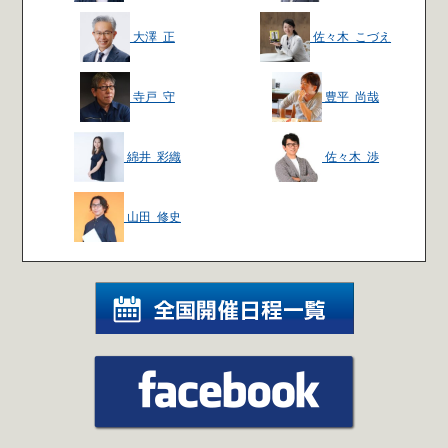
大澤 正
佐々木 こづえ
寺戸 守
豊平 尚哉
綿井 彩織
佐々木 渉
山田 修史