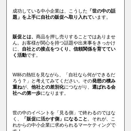
成功している中小企業は、こうした
「世の中の話
題」を上手に自社の販促へ取り入れて
います。
販促とは、
商品を押し売りすることではありませ
ん。お客様が関心を持つ話題や出来事をきっかけ
に、
自社との接点をつくり、信頼関係を育ててい
く活動
です。
W杯の熱狂を見ながら、「自社なら何ができるだ
ろう？」と考えてみてください。その
発想の積み
重ね
が、
他社との差別化
につながり、
選ばれる会
社への第一歩
になります。
世の中のイベントを「見る側」で終わるのではな
く、
「販促に活かす側」になること
。それが、こ
れからの中小企業に求められるマーケティングで