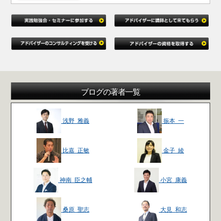
ブログの著者一覧
浅野 雅義
振本 一
比嘉 正敏
金子 綾
神南 臣之輔
小宮 康義
桑原 聖志
大見 和志