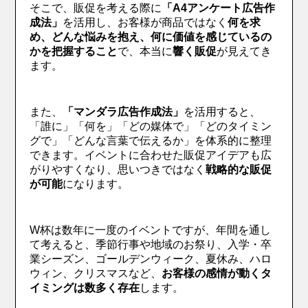
そこで、販促を考える際に
「A4アンケート広告作
成法」
を活用し、お客様が商品ではなく
何を求
め、どんな悩みを抱え、何に価値を感じているの
かを把握すること
で、本当に
響く販促
が見えてき
ます。
また、
「マンダラ広告作成法」
を活用すると、
「誰に」「何を」「どの媒体で」「どのタイミン
グで」「どんな言葉で伝えるか」を体系的に整理
できます。イベントに合わせた販促アイデアも広
がりやすくなり、思いつきではなく
戦略的な販促
が可能
になります。
W杯は数年に一度のイベントですが、年間を通し
て考えると、季節行事や地域のお祭り、入学・卒
業シーズン、ゴールデンウィーク、夏休み、ハロ
ウィン、クリスマスなど、
お客様の感情が動くタ
イミングは数多く存在
します。