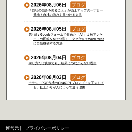
2026年08月06日
ブログ
「自社の強みを知ること」が売上アップの一丁目一
番地！自社の強みを見つける方法
2026年08月05日
ブログ
第4回：Googleフォームで集めた「A4」１枚アンケ
ートの回答をAIで分類し、タグ付きでWordPress
に自動投稿する方法
2026年08月04日
ブログ
やり方だけ真似ても、結果につながらない理由
2026年08月03日
ブログ
チラシ・POP作成のChatGPTプロンプトを工夫して
も、仕上がりが人によって違う理由
運営元
プライバシーポリシー