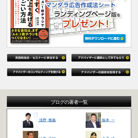
ブログの著者一覧
浅野 雅義
振本 一