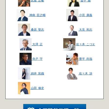
比嘉 正敏
金子 綾
神南 臣之輔
小宮 康義
桑原 聖志
大見 和志
大澤 正
佐々木 こづえ
寺戸 守
豊平 尚哉
綿井 彩織
佐々木 渉
山田 修史