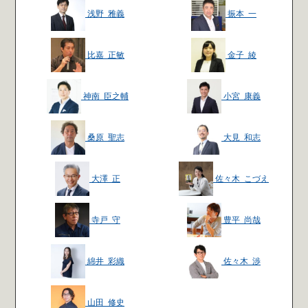
浅野 雅義
振本 一
比嘉 正敏
金子 綾
神南 臣之輔
小宮 康義
桑原 聖志
大見 和志
大澤 正
佐々木 こづえ
寺戸 守
豊平 尚哉
綿井 彩織
佐々木 渉
山田 修史