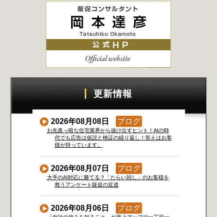
更新情報
2026年08月08日
ブログ
お先真っ暗な住宅業界から抜け出すヒント！AIの時
代でも広告は仮説と検証の繰り返し！答えはお客
様が持っています。
2026年08月07日
ブログ
大手のAI対応に勝てる？「たらい回し」のお客様を
救うアンケート販促の近道
2026年08月06日
ブログ