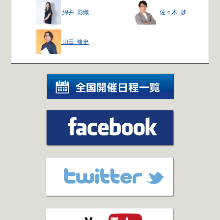
綿井 彩織
佐々木 渉
山田 修史