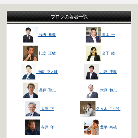
ブログの著者一覧
浅野 雅義
振本 一
比嘉 正敏
金子 綾
神南 臣之輔
小宮 康義
桑原 聖志
大見 和志
大澤 正
佐々木 こづえ
寺戸 守
豊平 尚哉