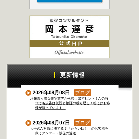
更新情報
2026年08月08日
ブログ
お先真っ暗な住宅業界から抜け出すヒント！AIの時
代でも広告は仮説と検証の繰り返し！答えはお客
様が持っています。
2026年08月07日
ブログ
大手のAI対応に勝てる？「たらい回し」のお客様を
救うアンケート販促の近道