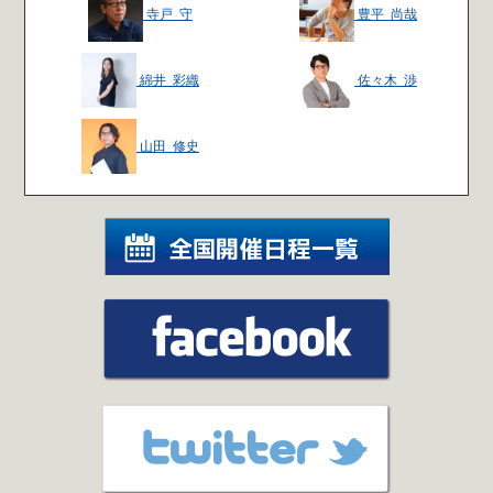
寺戸 守
豊平 尚哉
綿井 彩織
佐々木 渉
山田 修史