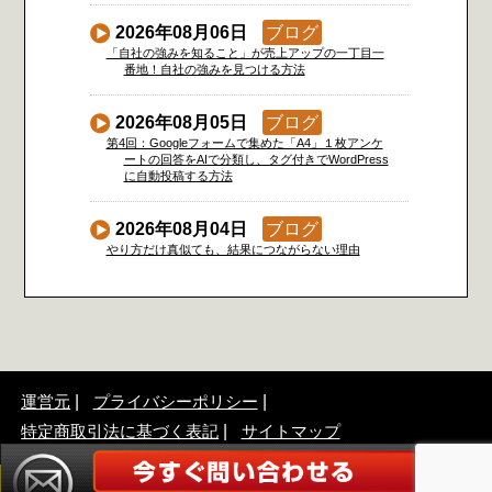
2026年08月06日
ブログ
「自社の強みを知ること」が売上アップの一丁目一
番地！自社の強みを見つける方法
2026年08月05日
ブログ
第4回：Googleフォームで集めた「A4」１枚アンケ
ートの回答をAIで分類し、タグ付きでWordPress
に自動投稿する方法
2026年08月04日
ブログ
やり方だけ真似ても、結果につながらない理由
運営元
プライバシーポリシー
特定商取引法に基づく表記
サイトマップ
©2017 「A4」1枚販促アンケート広告作成アドバイザー協会