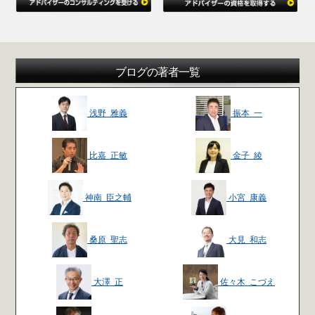
ブログの著者一覧
浅野 雅義
振本 一
比嘉 正敏
金子 綾
神南 臣之輔
小宮 康義
桑原 聖志
大見 和志
大澤 正
佐々木 こづえ