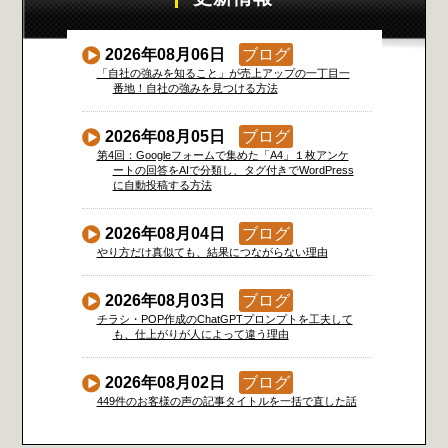
2026年08月06日
ブログ
「自社の強みを知ること」が売上アップの一丁目一
番地！自社の強みを見つける方法
2026年08月05日
ブログ
第4回：Googleフォームで集めた「A4」１枚アンケ
ートの回答をAIで分類し、タグ付きでWordPress
に自動投稿する方法
2026年08月04日
ブログ
やり方だけ真似ても、結果につながらない理由
2026年08月03日
ブログ
チラシ・POP作成のChatGPTプロンプトを工夫して
も、仕上がりが人によって違う理由
2026年08月02日
ブログ
449件のお客様の声の記事タイトルを一括で直した話