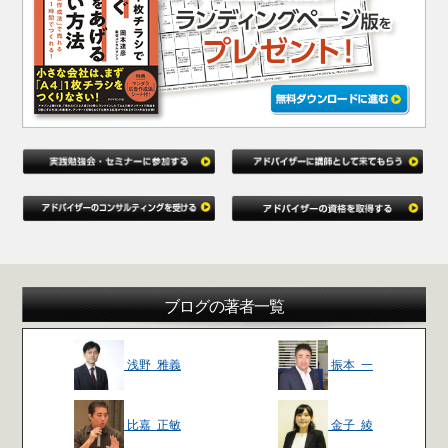
ブログの著者一覧
浅野 雅義
振本 一
比嘉 正敏
金子 綾