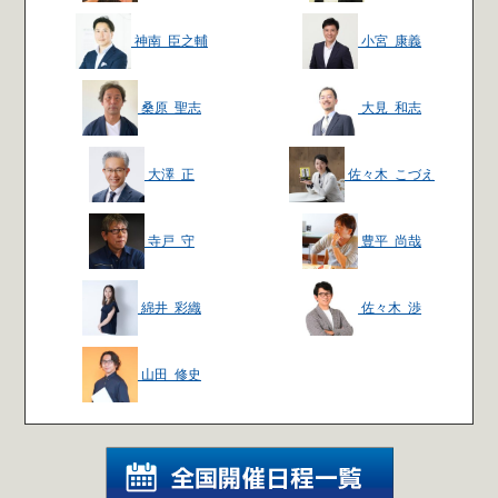
神南 臣之輔
小宮 康義
桑原 聖志
大見 和志
大澤 正
佐々木 こづえ
寺戸 守
豊平 尚哉
綿井 彩織
佐々木 渉
山田 修史