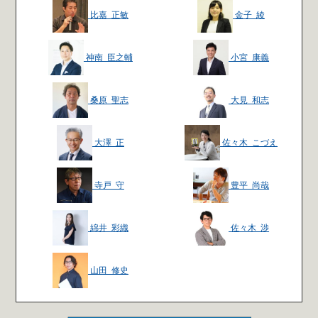
比嘉 正敏
金子 綾
神南 臣之輔
小宮 康義
桑原 聖志
大見 和志
大澤 正
佐々木 こづえ
寺戸 守
豊平 尚哉
綿井 彩織
佐々木 渉
山田 修史