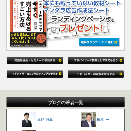
ブログの著者一覧
浅野 雅義
振本 一