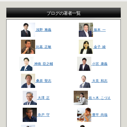
ブログの著者一覧
浅野 雅義
振本 一
比嘉 正敏
金子 綾
神南 臣之輔
小宮 康義
桑原 聖志
大見 和志
大澤 正
佐々木 こづえ
寺戸 守
豊平 尚哉