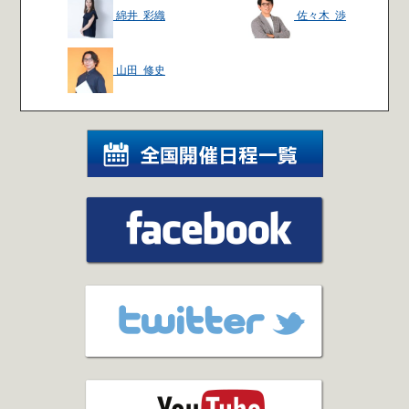
綿井 彩織
佐々木 渉
山田 修史